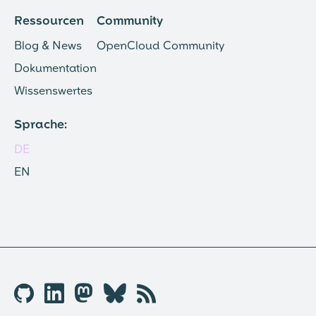
Ressourcen
Community
Blog & News
OpenCloud Community
Dokumentation
Wissenswertes
Sprache:
DE
EN
🐱︎

🦣︎
🦋︎
📡︎