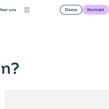
Demo
Kontakt
ber uns
en?