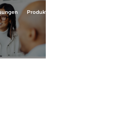
sungen
Produkt
Ressourcen
Community
Ü
penCloud-Com