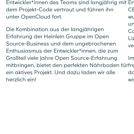
d
Entwickler*innen des Teams sind langjährig mit
En
dem Projekt-Code vertraut und führen ihn
CE
unter OpenCloud fort.
wu
un
Die Kombination aus der langjährigen
Co
Erfahrung der Heinlein Gruppe im Open
Li
Source-Business und dem ungebrochenen
ve
Enthusiasmus der Entwickler*innen, die zum
Großteil viele Jahre Open Source-Erfahrung
Im
mitbringen, bietet den perfekten Nährboden für
fr
ein aktives Projekt. Und dazu laden wir alle
da
herzlich ein!
wi