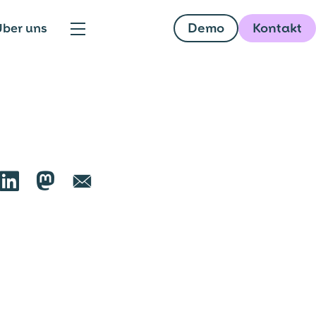
Demo
Kontakt
ber uns

🦣︎
📧︎