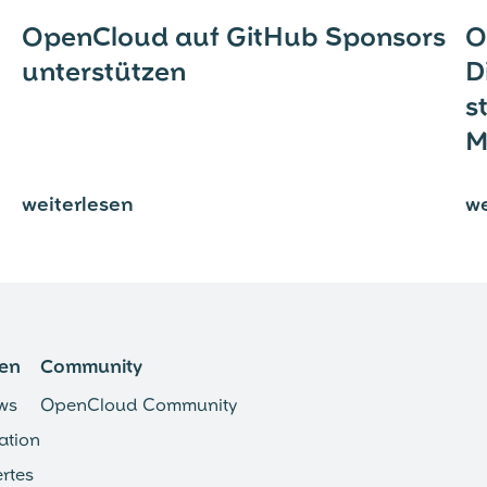
OpenCloud auf GitHub Sponsors
O
unterstützen
D
s
M
weiterlesen
we
⟶
en
Community
ws
OpenCloud Community
ation
rtes